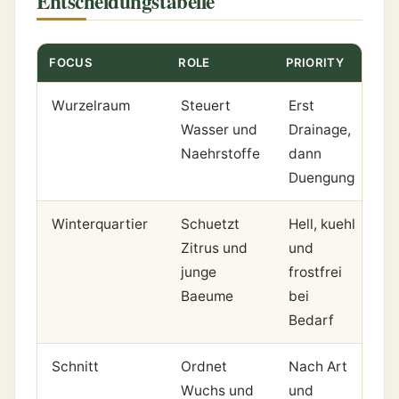
Entscheidungstabelle
FOCUS
ROLE
PRIORITY
Wurzelraum
Steuert
Erst
Wasser und
Drainage,
Naehrstoffe
dann
Duengung
Winterquartier
Schuetzt
Hell, kuehl
Zitrus und
und
junge
frostfrei
Baeume
bei
Bedarf
Schnitt
Ordnet
Nach Art
Wuchs und
und