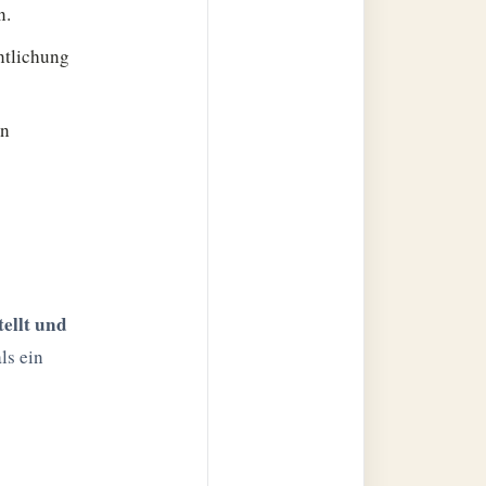
n.
ntlichung
en
tellt und
ls ein