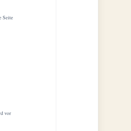
e Seite
d vor