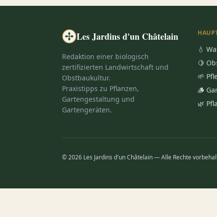
HAUP
Les Jardins d'un Châtelain
💧 Wa
Redaktion einer biologisch
🍋 Ob
zertifizierten Landwirtschaft und
🌱 Pf
Obstbaukultur.
Praxistipps zu Pflanzen,
🪵 Ga
Gartengestaltung und
🌿 Pf
Gartengeräten.
© 2026 Les Jardins d'un Châtelain — Alle Rechte vorbehal