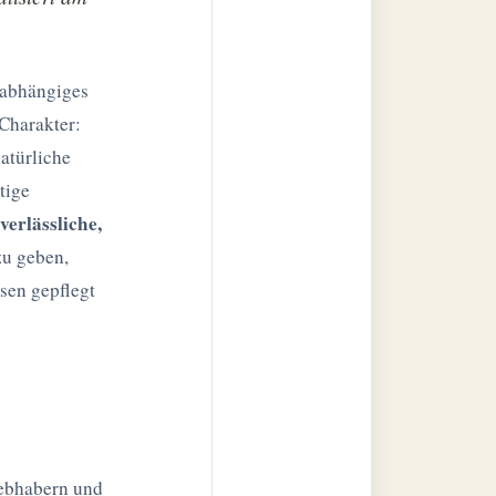
nabhängiges
Charakter:
atürliche
tige
verlässliche,
:
zu geben,
sen gepflegt
iebhabern und