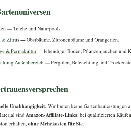
artenuniversen
ten
— Teiche und Naturpools.
 & Zitrus
— Obstbäume, Zitronenbäume und Orangerien.
ege & Permakultur
— lebendiger Boden, Pflanzenjauchen und 
taltung Außenbereich
— Pergolen, Beleuchtung und Trockenste
rtrauensversprechen
elle Unabhängigkeit:
Wir bieten keine Gartenbauleistungen a
Amazon-Affiliate-Links
aterial sind
; bei qualifizierten Käufe
ohne Mehrkosten für Sie
sion erhalten,
.