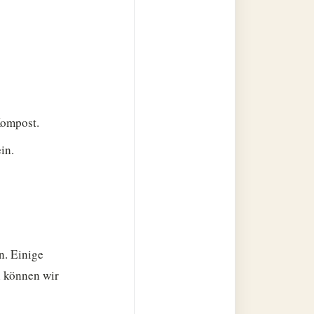
Kompost.
in.
n. Einige
n können wir