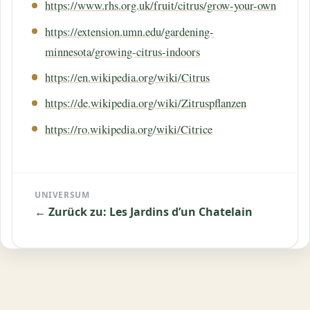
https://www.rhs.org.uk/fruit/citrus/grow-your-own
https://extension.umn.edu/gardening-
minnesota/growing-citrus-indoors
https://en.wikipedia.org/wiki/Citrus
https://de.wikipedia.org/wiki/Zitruspflanzen
https://ro.wikipedia.org/wiki/Citrice
UNIVERSUM
← Zurück zu: Les Jardins d’un Chatelain