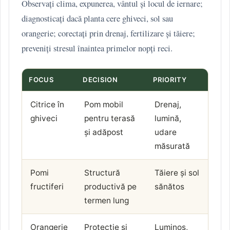
Observați clima, expunerea, vântul și locul de iernare;
diagnosticați dacă planta cere ghiveci, sol sau
orangerie; corectați prin drenaj, fertilizare și tăiere;
preveniți stresul înaintea primelor nopți reci.
FOCUS
DECISION
PRIORITY
Citrice în
Pom mobil
Drenaj,
ghiveci
pentru terasă
lumină,
și adăpost
udare
măsurată
Pomi
Structură
Tăiere și sol
fructiferi
productivă pe
sănătos
termen lung
Orangerie
Protecție și
Luminos,