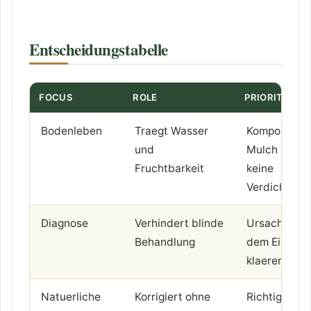
Entscheidungstabelle
FOCUS
ROLE
PRIORITY
Bodenleben
Traegt Wasser
Kompost,
und
Mulch und
Fruchtbarkeit
keine
Verdichtung
Diagnose
Verhindert blinde
Ursache vor
Behandlung
dem Eingriff
klaeren
Natuerliche
Korrigiert ohne
Richtige