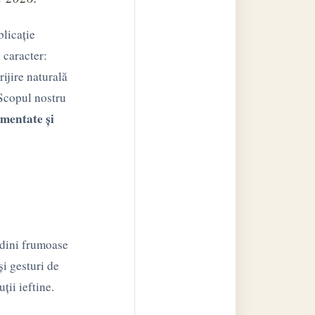
blicație
 caracter:
rijire naturală
 Scopul nostru
umentate și
ădini frumoase
 și gesturi de
uții ieftine.