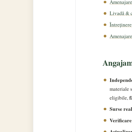
Amenajare
Livadă & c
Întreținer
Amenajare
Angajame
Independe
materiale 
f
eligibile,
Surse real
Verificare
Actualiza