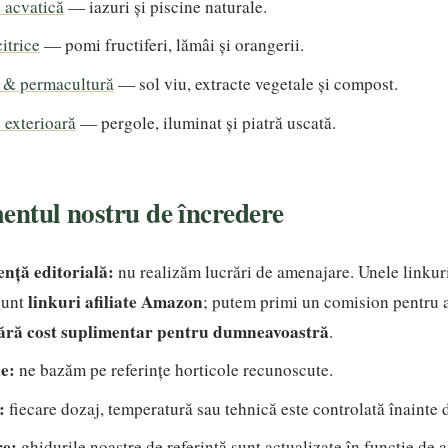
 acvatică
— iazuri și piscine naturale.
itrice
— pomi fructiferi, lămâi și orangerii.
e & permacultură
— sol viu, extracte vegetale și compost.
 exterioară
— pergole, iluminat și piatră uscată.
ntul nostru de încredere
nță editorială:
nu realizăm lucrări de amenajare. Unele linkuri
linkuri afiliate Amazon
sunt
; putem primi un comision pentru a
ără cost suplimentar pentru dumneavoastră
.
e:
ne bazăm pe referințe horticole recunoscute.
:
fiecare dozaj, temperatură sau tehnică este controlată înainte 
re:
ghidurile noastre de referință sunt actualizate în funcție de 