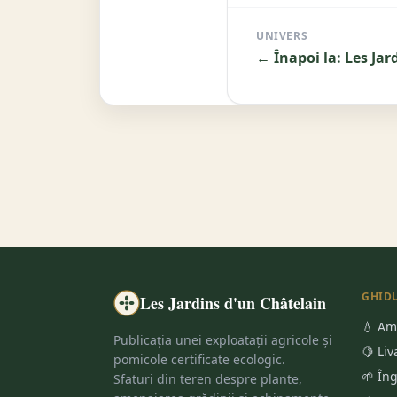
UNIVERS
← Înapoi la: Les Jar
GHIDU
Les Jardins d'un Châtelain
💧 Am
Publicația unei exploatații agricole și
🍋 Liv
pomicole certificate ecologic.
🌱 În
Sfaturi din teren despre plante,