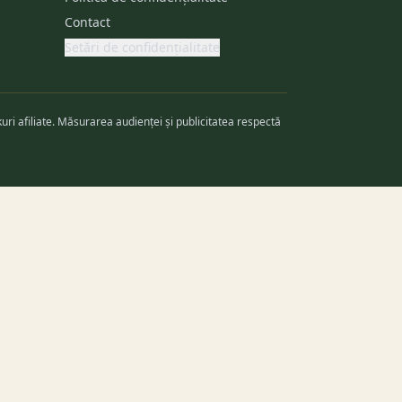
Contact
Setări de confidențialitate
kuri afiliate. Măsurarea audienței și publicitatea respectă