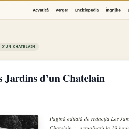
Acvatică
Verger
Enciclopedia
Îngrijire
S D’UN CHATELAIN
 Jardins d’un Chatelain
Pagină editată de redacția Les Jar
Chatelain — actualizată la 19 iuni