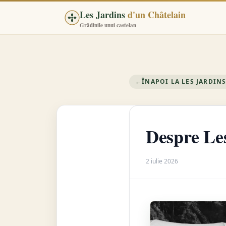
Les Jardins
d'un Châtelain
Grădinile unui castelan
←
ÎNAPOI LA LES JARDIN
Despre Les
2 iulie 2026