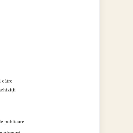
 către
chiziții
de publicare.
anotimpuri.