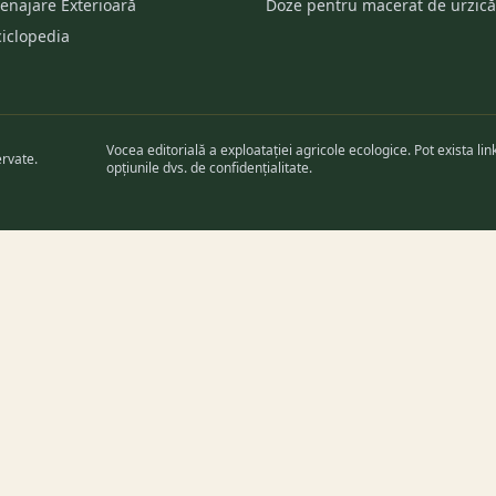
enajare Exterioară
Doze pentru macerat de urzică
ciclopedia
Vocea editorială a exploatației agricole ecologice. Pot exista lin
ervate.
opțiunile dvs. de confidențialitate.