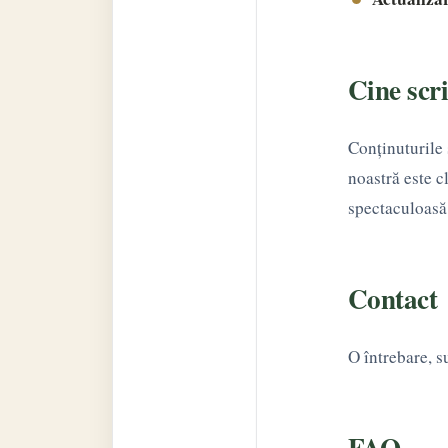
Cine scri
Conținuturile
noastră este c
spectaculoasă
Contact
O întrebare, s
FAQ