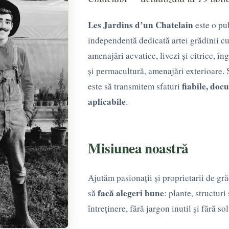
Les Jardins d’un Chatelain
este o pu
independentă dedicată artei grădinii cu
amenajări acvatice, livezi și citrice, îng
și permacultură, amenajări exterioare.
fiabile, doc
este să transmitem sfaturi
aplicabile
.
Misiunea noastră
Ajutăm pasionații și proprietarii de gr
facă alegeri bune
să
: plante, structuri
întreținere, fără jargon inutil și fără sol