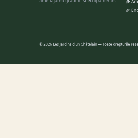
amenajarea grădinii și echipamente.
🪵 Am
🌿 En
© 2026 Les Jardins d'un Châtelain — Toate drepturile rez