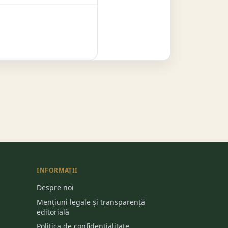
INFORMAȚII
Despre noi
Mențiuni legale și transparență
editorială
Politica de confidențialitate