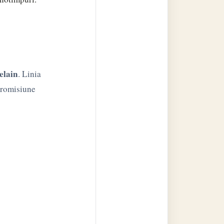
elain
. Linia
promisiune