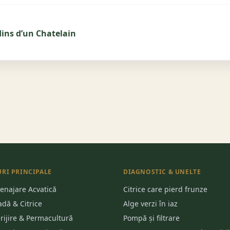
dins d’un Chatelain
RI PRINCIPALE
DIAGNOSTIC & UNELTE
enajare Acvatică
Citrice care pierd frunze
adă & Citrice
Alge verzi în iaz
grijire & Permacultură
Pompă și filtrare