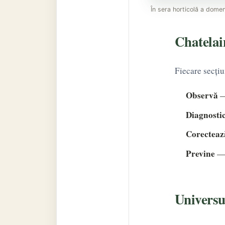
În sera horticolă a domeni
Chatelai
Fiecare secțiu
Observă
—
Diagnosti
Corecteaz
Previne
— 
Universu