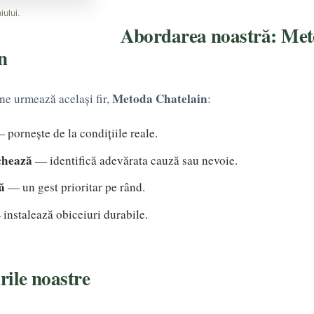
ului.
Abordarea noastră: Me
n
Metoda Chatelain
ne urmează același fir,
:
 pornește de la condițiile reale.
chează
— identifică adevărata cauză sau nevoie.
ă
— un gest prioritar pe rând.
instalează obiceiuri durabile.
rile noastre