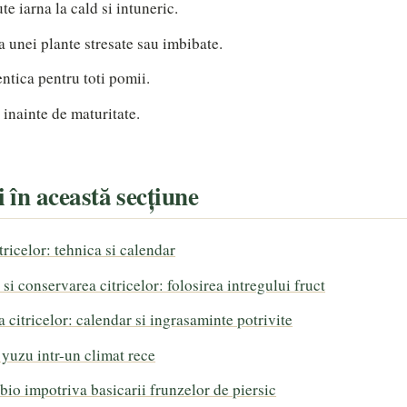
ute iarna la cald si intuneric.
a unei plante stresate sau imbibate.
ntica pentru toti pomii.
 inainte de maturitate.
și în această secțiune
tricelor: tehnica si calendar
si conservarea citricelor: folosirea intregului fruct
a citricelor: calendar si ingrasaminte potrivite
 yuzu intr-un climat rece
bio impotriva basicarii frunzelor de piersic