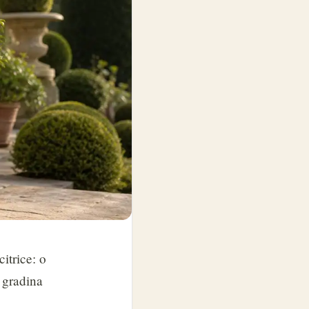
itrice: o
o gradina