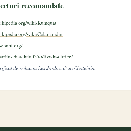
 lecturi recomandate
.wikipedia.org/wiki/Kumquat
.wikipedia.org/wiki/Calamondin
w.snhf.org/
jardinschatelain.fr/ro/livada-citrice/
rificat de redactia Les Jardins d’un Chatelain.