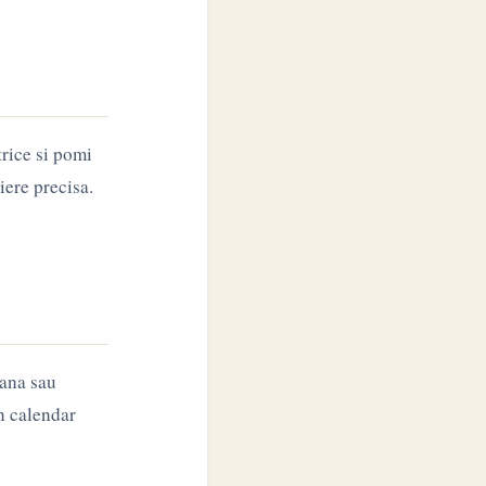
trice si pomi
aiere precisa.
rana sau
un calendar