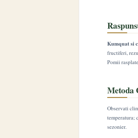
Raspunsu
Kumquat si c
fructiferi, rez
Pomii rasplat
Metoda 
Observati clim
temperatura; c
sezonier.