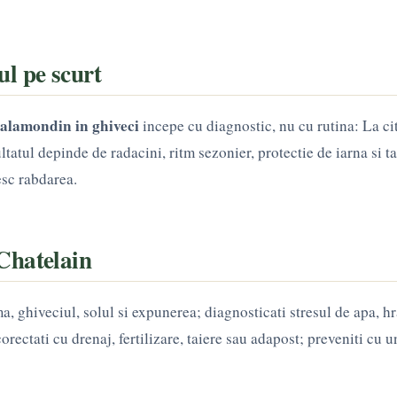
l pe scurt
alamondin in ghiveci
incepe cu diagnostic, nu cu rutina: La ci
ultatul depinde de radacini, ritm sezonier, protectie de iarna si t
esc rabdarea.
Chatelain
a, ghiveciul, solul si expunerea; diagnosticati stresul de apa, h
orectati cu drenaj, fertilizare, taiere sau adapost; preveniti cu 