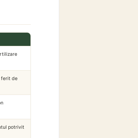
rtilizare
ferit de
on
ul potrivit