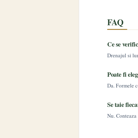
FAQ
Ce se verifi
Drenajul si l
Poate fi eleg
Da. Formele co
Se taie fiec
Nu. Conteaza s