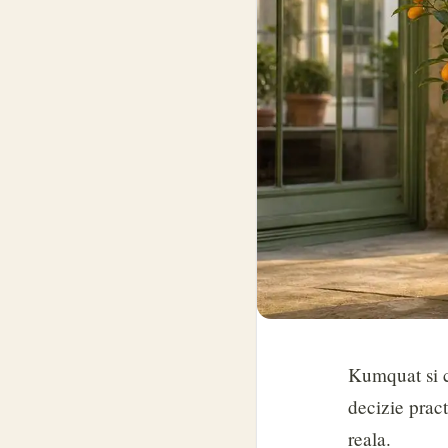
Kumquat si c
decizie pract
reala.