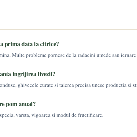
ca prima data la citrice?
umina. Multe probleme pornesc de la radacini umede sau iernare 
anta ingrijirea livezii?
nduse, ghivecele curate si taierea precisa unesc productia si st
are pom anual?
pecia, varsta, vigoarea si modul de fructificare.