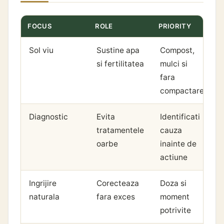
FOCUS
ROLE
PRIORITY
Sol viu
Sustine apa
Compost,
si fertilitatea
mulci si
fara
compactare
Diagnostic
Evita
Identificati
tratamentele
cauza
oarbe
inainte de
actiune
Ingrijire
Corecteaza
Doza si
naturala
fara exces
moment
potrivite