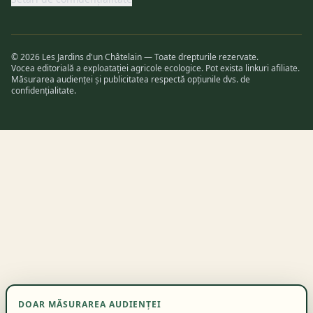
© 2026 Les Jardins d'un Châtelain — Toate drepturile rezervate.
Vocea editorială a exploatației agricole ecologice. Pot exista linkuri afiliate.
Măsurarea audienței și publicitatea respectă opțiunile dvs. de
confidențialitate.
DOAR MĂSURAREA AUDIENȚEI