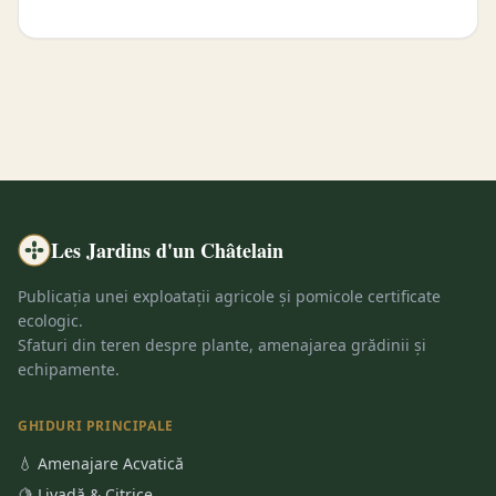
Les Jardins d'un Châtelain
Publicația unei exploatații agricole și pomicole certificate
ecologic.
Sfaturi din teren despre plante, amenajarea grădinii și
echipamente.
GHIDURI PRINCIPALE
💧 Amenajare Acvatică
🍋 Livadă & Citrice