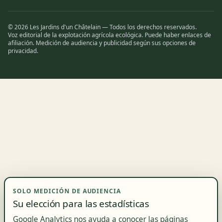
© 2026 Les Jardins d'un Châtelain — Todos los derechos reservados.
Voz editorial de la explotación agrícola ecológica. Puede haber enlaces de
afiliación. Medición de audiencia y publicidad según sus opciones de
privacidad.
SOLO MEDICIÓN DE AUDIENCIA
Su elección para las estadísticas
Google Analytics nos ayuda a conocer las páginas