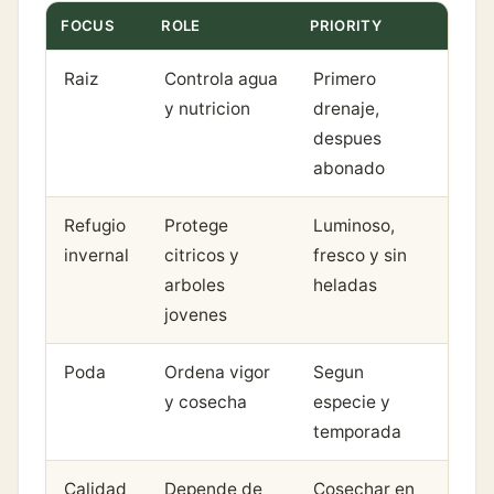
FOCUS
ROLE
PRIORITY
Raiz
Controla agua
Primero
y nutricion
drenaje,
despues
abonado
Refugio
Protege
Luminoso,
invernal
citricos y
fresco y sin
arboles
heladas
jovenes
Poda
Ordena vigor
Segun
y cosecha
especie y
temporada
Calidad
Depende de
Cosechar en