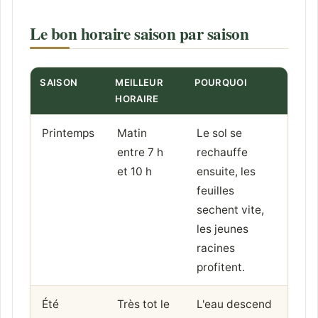
Le bon horaire saison par saison
SAISON
MEILLEUR
POURQUOI
HORAIRE
Printemps
Matin
Le sol se
entre 7 h
rechauffe
et 10 h
ensuite, les
feuilles
sechent vite,
les jeunes
racines
profitent.
Été
Très tot le
L'eau descend