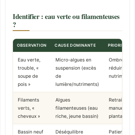
Identifier : eau verte ou filamenteuses
?
OBSERVATION
CAUSE DOMINANTE
PRIORITÉ
Eau verte,
Micro-algues en
Ombrer +
trouble, «
suspension (excès
réduire les
soupe de
de
nutriments
pois »
lumière/nutriments)
Filaments
Algues
Retrait
verts, «
filamenteuses (eau
manuel +
cheveux »
riche, jeune bassin)
plantation
Bassin neuf
Déséquilibre
Patienter,