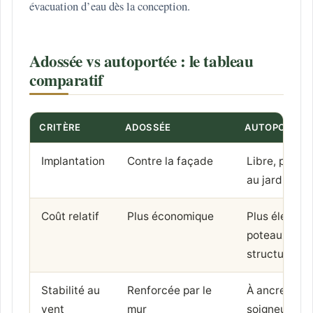
évacuation d’eau dès la conception.
Adossée vs autoportée : le tableau
comparatif
CRITÈRE
ADOSSÉE
AUTOPORTÉE
Implantation
Contre la façade
Libre, partou
au jardin
Coût relatif
Plus économique
Plus élevé (4
poteaux,
structure)
Stabilité au
Renforcée par le
À ancrer
vent
mur
soigneuseme