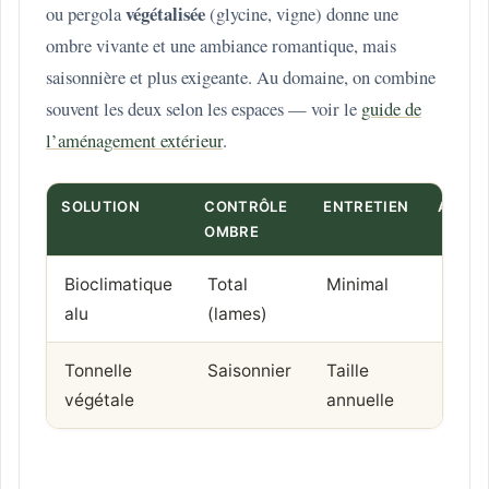
végétalisée
ou pergola
(glycine, vigne) donne une
ombre vivante et une ambiance romantique, mais
saisonnière et plus exigeante. Au domaine, on combine
souvent les deux selon les espaces — voir le
guide de
l’aménagement extérieur
.
SOLUTION
CONTRÔLE
ENTRETIEN
AMBIA
OMBRE
Bioclimatique
Total
Minimal
Conte
alu
(lames)
net
Tonnelle
Saisonnier
Taille
Nature
végétale
annuelle
roman